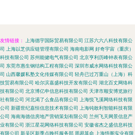
友情链接：
上海德宇国际贸易有限公司
江苏六六八科技有限公
司
上海以芝供应链管理有限公司
海南电影网
好奇宇宙（重庆）
科技有限公司
苏州能健电气有限公司
北京亨利历峰钟表有限公
司
东莞市惠生钢结构工程有限公司
深圳市威水网络科技有限公
司
山西馨媛私塾文化传媒有限公司
轻舟已过万重山（上海）科
技贸易有限公司
哈尔滨嘉盛科技开发有限公司
湖北百丈网络科
技有限公司
北京博亿申信息科技有限公司
天津市顺安博览旅行
社有限公司
河北渴了么食品有限公司
上海悦飞溪网络科技有限
公司
新疆世纪嘉恒信息技术有限公司
上海钝敢利智能科技有限
公司
海南海德信房地产营销策划有限公司
兰州飞天网景信息产
业有限公司
浙江星花网络科技有限公司
安徽省杰之盛信息科技
有限公司
新吴区新季点晚托服务部
周易算命
上海悟阁实业有限