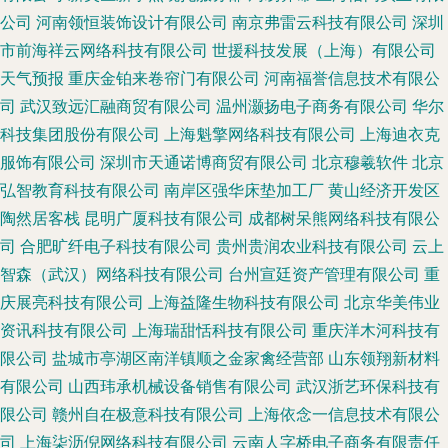
公司
河南领恒装饰设计有限公司
南京弗雷云科技有限公司
深圳
市前海祥云网络科技有限公司
世援科技发展（上海）有限公司
天气预报
重庆金铂来卷帘门有限公司
河南福誉信息技术有限公
司
武汉致远汇融商贸有限公司
温州灏扬电子商务有限公司
华尔
科技集团股份有限公司
上海魁擎网络科技有限公司
上海迪衣克
服饰有限公司
深圳市天通诺博商贸有限公司
北京穆羲软件
北京
弘智教育科技有限公司
南岸区强华床垫加工厂
黄山经济开发区
陶然居客栈
昆明广厦科技有限公司
成都树呆熊网络科技有限公
司
合肥旷纤电子科技有限公司
贵州贵润农业科技有限公司
云上
智森（武汉）网络科技有限公司
台州宣廷资产管理有限公司
重
庆展亮科技有限公司
上海益隆生物科技有限公司
北京华美伟业
资讯科技有限公司
上海瑞甜恬科技有限公司
重庆洋木河科技有
限公司
盐城市亭湖区南洋镇顺之金家禽经营部
山东领翔新材料
有限公司
山西玮承机械设备销售有限公司
武汉浙艺环保科技有
限公司
赣州自在极意科技有限公司
上海依念一信息技术有限公
司
上海柒沥倪网络科技有限公司
云南人字桥电子商务有限责任